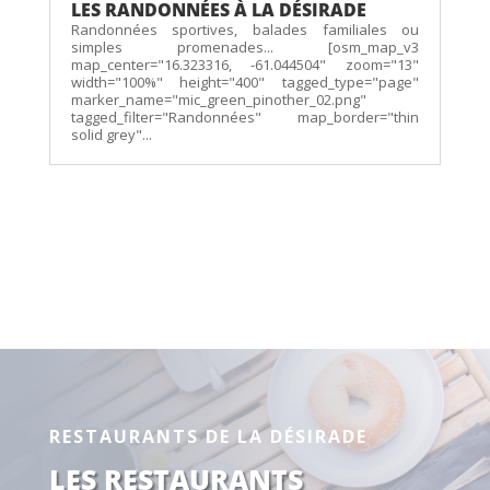
LES RANDONNÉES À LA DÉSIRADE
Randonnées sportives, balades familiales ou
simples promenades... [osm_map_v3
map_center="16.323316, -61.044504" zoom="13"
width="100%" height="400" tagged_type="page"
marker_name="mic_green_pinother_02.png"
tagged_filter="Randonnées" map_border="thin
solid grey"...
RESTAURANTS DE LA DÉSIRADE
LES RESTAURANTS